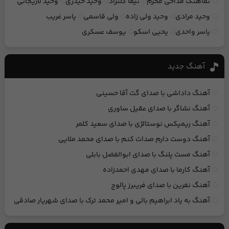
نماهنگ مداحی محرم
نیما گلنژاد
وحید حیدری
وحید لاریجانی
وحید مرادی
وحید ولی زاده
ولی قاسمی
یاسر غریب
یاسر واحدی
یحیی اسکو
یوسف عسکری
آهنگ جديد
آهنگ داداشی با صدای گت آقا حسینی
آهنگ نشاگر با صدای عقیل ساوری
آهنگ ریمیکس نوستالژی با صدای سعید کلمر
آهنگ دوست دارم صدات کنم با صدای محمد ملایی
آهنگ مست پلنگ با صدای ابوالفضل بابلی
آهنگ کارما با صدای مهدی احمدزاده
آهنگ نفرین با صدای فریبرز پالوج
آهنگ به یاد ابراهیم بالی و امیر محمد ترک با صدای شهریار صادقی