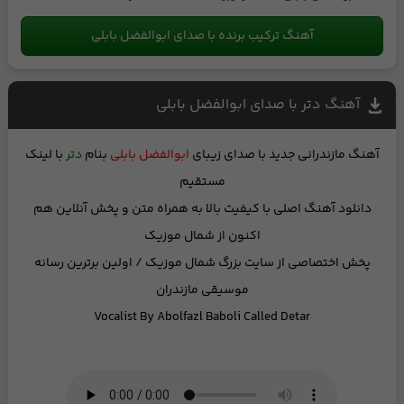
آهنگ ترکیب برنده با صدای ابوالفضل بابلی
آهنگ دتر با صدای ابوالفضل بابلی
آهنگ مازندرانی جدید
با صدای زیبای
ابوالفضل بابلی
بنام
دتر
با لینک
مستقیم
دانلود آهنگ اصلی با کیفیت بالا
به همراه متن
و
پخش آنلاین
هم
اکنون از شمال موزیک
پخش اختصاصی از
سایت بزرگ شمال موزیک
/ اولین برترین رسانه
موسیقی مازندران
Vocalist By
Abolfazl Baboli
Called
Detar