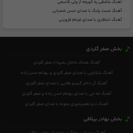
آهنگ عاشقی ره کورمه از ولی قاسمی
آهنگ مست پلنگ با صدای حسن شعبانی
آهنگ انتظاری با صدای فرنام قزوینی
بخش صفر گلردی
آهنگ غمناک مامان بمیره از صفر گلردی
آهنگ شکارچی با صدای صفر گلردی و بهنام حسن زاده
آهنگ آن دختر گیسو طلایی با صدای صفر گلردی
آهنگ لله چی با صدای بهنام حسن زاده و صفر گلردی
آهنگ دنیا همینجوری نمونه با صدای صفر گلردی
بخش بهادر ییلاقی
آهنگ ریمیکس غمگین با صدای بهادر ییلاقی