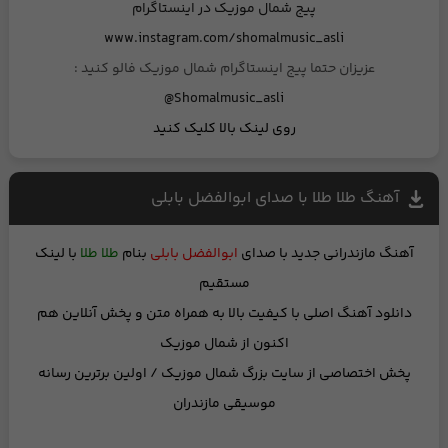
پیج شمال موزیک در اینستاگرام
www.instagram.com/shomalmusic_asli
عزیزان حتما پیج اینستاگرام شمال موزیک فالو کنید :
Shomalmusic_asli@
روی لینک بالا کلیک کنید
آهنگ طلا طلا با صدای ابوالفضل بابلی
آهنگ مازندرانی جدید
با صدای
ابوالفضل بابلی
بنام
طلا طلا
با لینک
مستقیم
دانلود آهنگ اصلی با کیفیت بالا
به همراه متن
و
پخش آنلاین
هم
اکنون از شمال موزیک
پخش اختصاصی از
سایت بزرگ شمال موزیک
/ اولین برترین رسانه
موسیقی مازندران