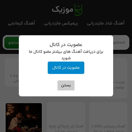
آهنگ شاد مازندرانی
ریمیکس مازندرانی
آهنگ کرمانجی
جستجو
عضویت در کانال
برای دریافت آهنگ های بیشتر عضو کانال ما
شوید
عضویت در کانال
آهنگ الوعده وفا با
صدای ابی عالی
دوست دارم صدات کنم
آهنگ کارما با صدای
بستن
توهم بگی جونم نیمه
مهدی احمدزاده
پنهونم
آهنگ ریمیکس 2026 با
آهنگ آی چلچلا آی چلچلا
صدای حافظ دیوسالار
با صدای رضا کرد