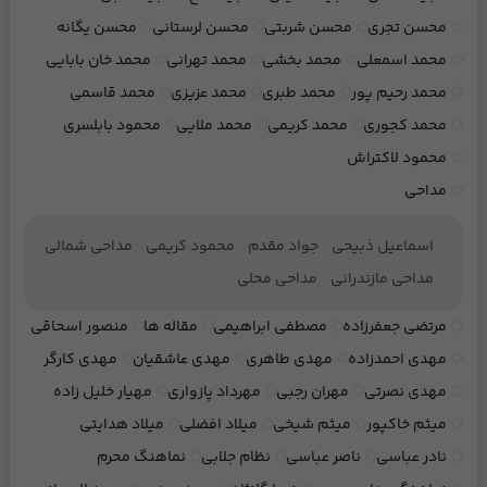
محسن تجری
محسن شربتی
محسن لرستانی
محسن یگانه
محمد اسمعلی
محمد بخشی
محمد تهرانی
محمد خان بابایی
محمد رحیم پور
محمد طبری
محمد عزیزی
محمد قاسمی
محمد کجوری
محمد کریمی
محمد ملایی
محمود بابلسری
محمود لاکتراش
مداحی
اسماعیل ذبیحی
جواد مقدم
محمود کریمی
مداحی شمالی
مداحی مازندرانی
مداحی محلی
مرتضی جعفرزاده
مصطفی ابراهیمی
مقاله ها
منصور اسحاقی
مهدی احمدزاده
مهدی طاهری
مهدی عاشقیان
مهدی کارگر
مهدی نصرتی
مهران رجبی
مهرداد پازواری
مهیار خلیل زاده
میثم خاکپور
میثم شیخی
میلاد افضلی
میلاد هدایتی
نادر عباسی
ناصر عباسی
نظام جلابی
نماهنگ محرم