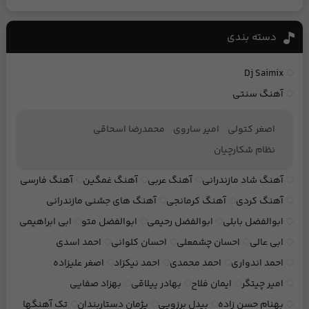
دسته بندی
Dj Saimix
آهنگ سنتی
اصغر کتولی
امیر ساروی
محمدرضا اسحاقی
نظام شکارچیان
آهنگ شاد مازندرانی
آهنگ عربی
آهنگ غمگین
آهنگ فارسی
آهنگ کردی
آهنگ کرمانجی
آهنگ های جشنی مازندرانی
ابوالفضل بابلی
ابوالفضل رحیمی
ابوالفضل متو
ابی ابراهیمی
ابی عالی
احسان چشمعلی
احسان کلوانی
احمد اسدی
احمد اندواری
احمد محمدی
احمد نیکزاد
اصغر علیزاده
امیر چیتگر
ایمان فلاح
بهادر ییلاقی
بهزاد صفایی
بهنام حسن زاده
بیدل برزویی
پژمان دستاربندان
تک آهنگها