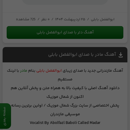
ابوالفضل بابلی
/
۲۵ اردیبهشت ۱۴۰۴
/
۰ نظر
/
725 مشاهده
آهنگ دتر با صدای ابوالفضل بابلی
آهنگ مادر با صدای ابوالفضل بابلی
آهنگ مازندرانی جدید
با صدای زیبای
ابوالفضل بابلی
بنام
مادر
با لینک
مستقیم
دانلود آهنگ اصلی با کیفیت بالا
به همراه متن
و
پخش آنلاین
هم
اکنون از شمال موزیک
پخش اختصاصی از
سایت بزرگ شمال موزیک
/ اولین برترین رسانه
صفحه بعدی
موسیقی مازندران
Vocalist By
Abolfazl Baboli
Called
Madar